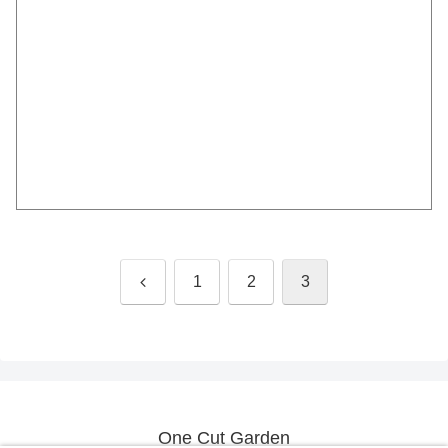
前
1
2
3
へ
One Cut Garden