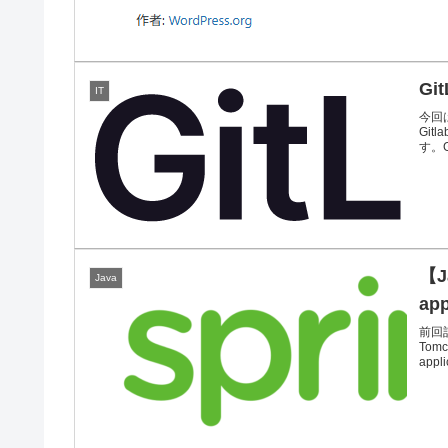
G
IT
今回
Git
す。Gi
【J
Java
ap
前回記
To
appl