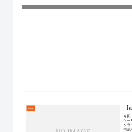
【
aws
今回
ケー
クラ
構成