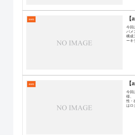
【
aws
今回
バメ
構成
ーキテ
【
aws
今回
様、
性・
はログ