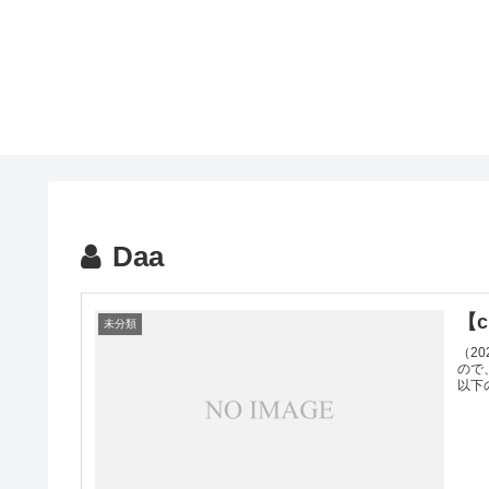
Daa
【c
未分類
（2
ので
以下