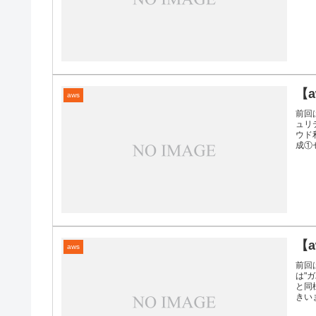
【
aws
前回
ュリ
ウド
成①
【
aws
前回
は"
と同
きいま