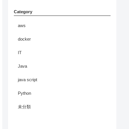
Category
aws
docker
IT
Java
java script
Python
未分類