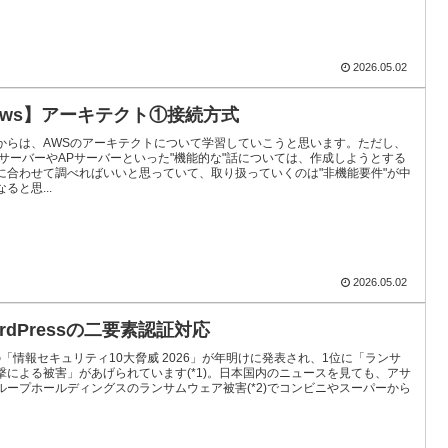
2026.05.02
aws】アーキテクト①接続方式
からは、AWSのアーキテクトについて学習していこうと思います。ただし、
BサーバーやAPサーバーといった"機能的な"話については、作成しようとする
に合わせて調べればいいと思っていて、取り扱っていくのは"非機能要件"が中
ると思...
2026.05.02
rdPressの二要素認証対応
Aの「情報セキュリティ10大脅威 2026」が年明けに発表され、1位に「ランサ
撃による被害」があげられています(*1)。日本国内のニュースを見ても、アサ
ループホールディングスのランサムウェア被害(*2)でコンビニやスーパーから