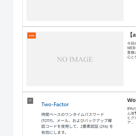
【
aws
今回
WE
業務
心とな
Wo
IT
IP
ム攻
ヒグ
ア...