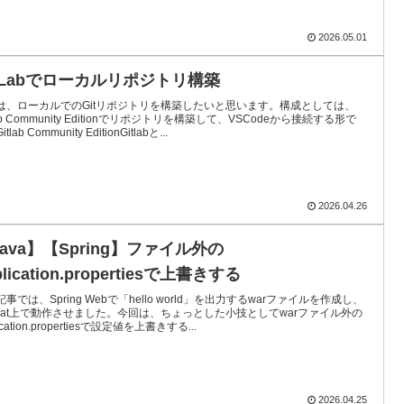
2026.05.01
itLabでローカルリポジトリ構築
は、ローカルでのGitリポジトリを構築したいと思います。構成としては、
lab Community Editionでリポジトリを構築して、VSCodeから接続する形で
tlab Community EditionGitlabと...
2026.04.26
ava】【Spring】ファイル外の
plication.propertiesで上書きする
事では、Spring Webで「hello world」を出力するwarファイルを作成し、
mcat上で動作させました。今回は、ちょっとした小技としてwarファイル外の
ication.propertiesで設定値を上書きする...
2026.04.25